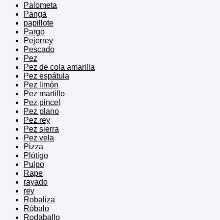
Palometa
Panga
papillote
Pargo
Pejerrey
Pescado
Pez
Pez de cola amarilla
Pez espátula
Pez limón
Pez martillo
Pez pincel
Pez plano
Pez rey
Pez sierra
Pez vela
Pizza
Plótigo
Pulpo
Rape
rayado
rey
Robaliza
Róbalo
Rodaballo