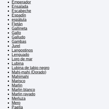
Emperador
Ensalada
Escabeche
Espadín
espátula
Fletán
Gallineta
Gallo
Galludo
Gambas
Jurel
Langostinos
Lenguado
Loro de mar
Lubina
Lubina de labio negro
Mahi-mahi (Dorado)
Mahimahi
Marisco
Marlin
Marlin blanco
Marlin rayado
Merluza
Mero
Paella